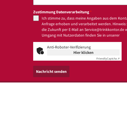
Zustimmung Datenverarbeitung
*
Ich stimme zu, dass meine Angaben aus dem Kont
Anfrage erhoben und verarbeitet werden. Hinweis: S
die Zukunft per E-Mail an Service@trinkkontor.de 
Umgang mit Nutzerdaten finden Sie in unserer
Dat
Anti-Roboter-Verifizierung
Hier klicken
Friendly
Captcha ⇗
Nachricht senden
en uns auf Sie
Getränkemarkt in Ihrer Näh
47229
Duisburg (Rheinhausen)