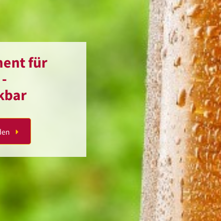
ent für
 -
nkbar
den